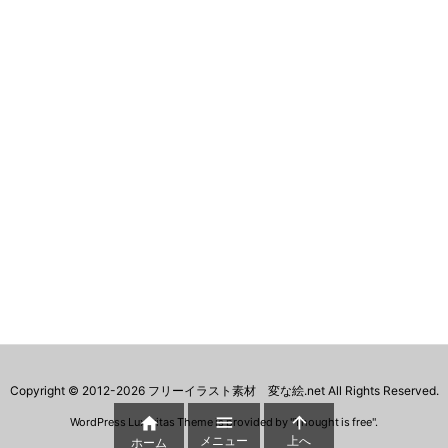
Copyright ©
2012
-2026
フリーイラスト素材 変な絵.net
All Rights Reserved.



WordPress Luxeritas Theme is provided by "
Thought is free
".
メニュー
上へ
ホーム