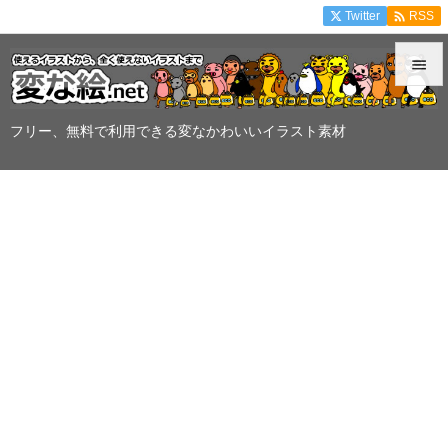

Twitter
RSS


メニュ
フリー、無料で利用できる変なかわいいイラスト素材

サイド

前へ

次へ

検索