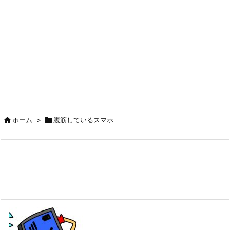

ホーム
>

腹筋しているスマホ