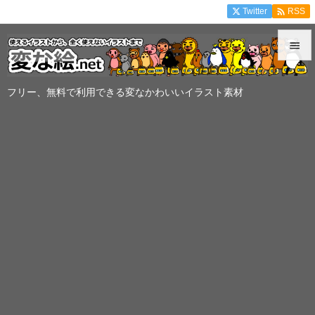

Twitter
RSS


メニュ
フリー、無料で利用できる変なかわいいイラスト素材

サイド

前へ

次へ

検索