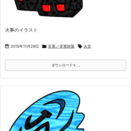
火事のイラスト

2015年11月29日

災害／災害対策

火災
ダウンロード
...