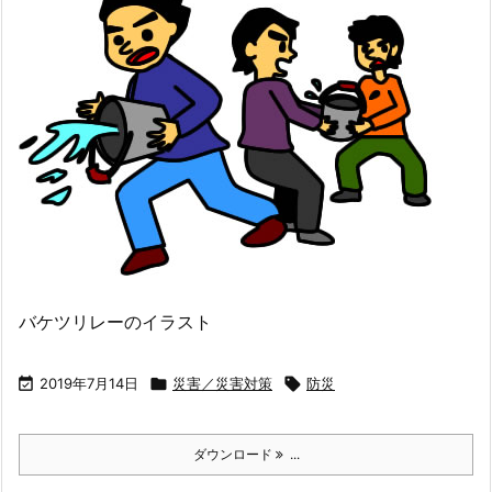
バケツリレーのイラスト

2019年7月14日

災害／災害対策

防災
ダウンロード
...