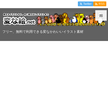

Twitter
RSS


メニュ
フリー、無料で利用できる変なかわいいイラスト素材

サイド

前へ

次へ

検索