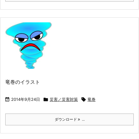
竜巻のイラスト

2014年9月24日

災害／災害対策

竜巻
ダウンロード
...