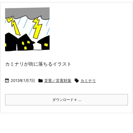
カミナリが街に落ちるイラスト

2013年1月7日

災害／災害対策

カミナリ
ダウンロード
...