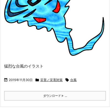
猛烈な台風のイラスト

2015年11月30日

災害／災害対策

台風
ダウンロード
...