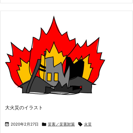
大火災のイラスト

2020年2月27日

災害／災害対策

火災