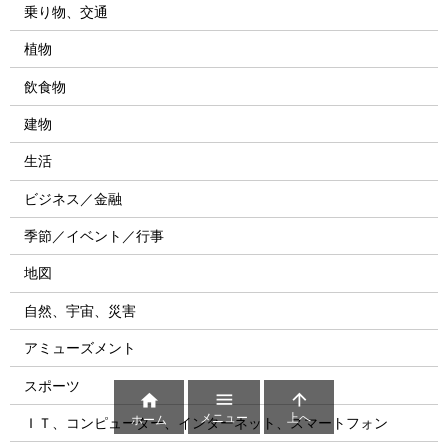
乗り物、交通
植物
飲食物
建物
生活
ビジネス／金融
季節／イベント／行事
地図
自然、宇宙、災害
アミューズメント
スポーツ



メニュー
上へ
ホーム
ＩＴ、コンピューター、インターネット、スマートフォン