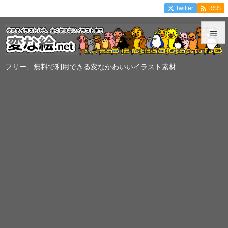

Twitter
RSS


メニュ
フリー、無料で利用できる変なかわいいイラスト素材

サイド

前へ

次へ

検索