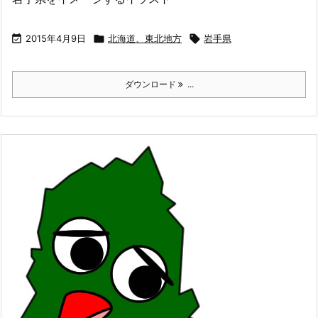

2015年4月9日

北海道、東北地方

岩手県
ダウンロード
...