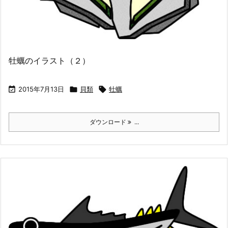
牡蠣のイラスト（２）

2015年7月13日

貝類

牡蠣
ダウンロード
...