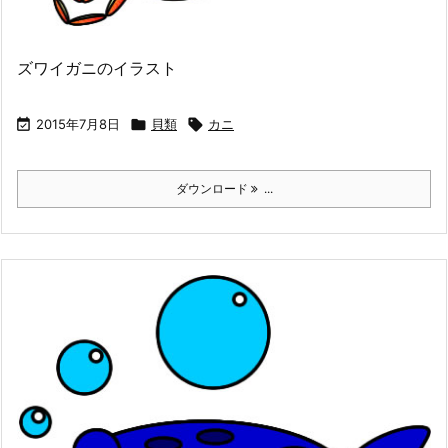
ズワイガニのイラスト

2015年7月8日

貝類

カニ
ダウンロード
...