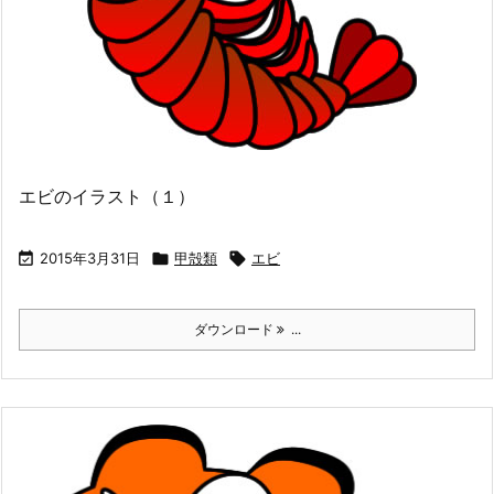
エビのイラスト（１）

2015年3月31日

甲殻類

エビ
ダウンロード
...