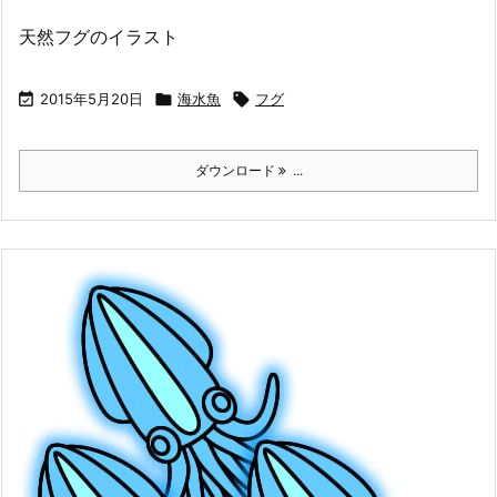
天然フグのイラスト

2015年5月20日

海水魚

フグ
ダウンロード
...