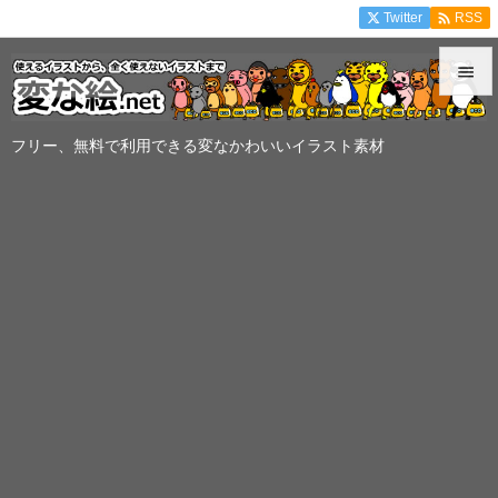

Twitter
RSS


メニュ
フリー、無料で利用できる変なかわいいイラスト素材

サイド

前へ

次へ

検索