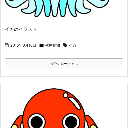
イカのイラスト

2015年3月18日

軟体動物

イカ
ダウンロード
...