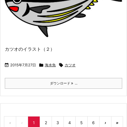
カツオのイラスト（２）

2015年7月27日

海水魚

カツオ
ダウンロード
...
«
‹
1
2
3
4
5
6
›
»