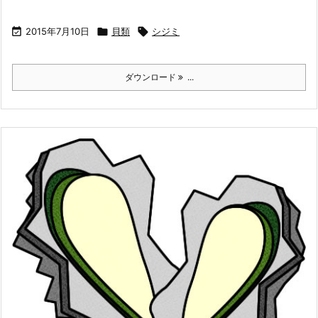

2015年7月10日

貝類

シジミ
ダウンロード
...