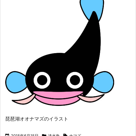
琵琶湖オオナマズのイラスト

2015年6月15日

淡水魚

ナマズ