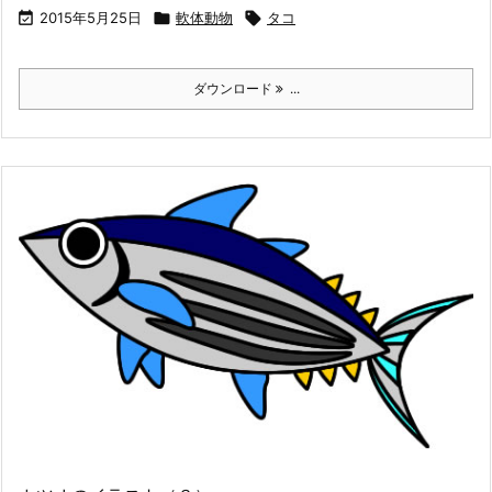

2015年5月25日

軟体動物

タコ
ダウンロード
...