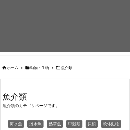

ホーム
>

動物・生物
>

魚介類
魚介類
魚介類のカテゴリページです。
海水魚
淡水魚
熱帯魚
甲殻類
貝類
軟体動物