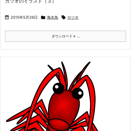
カツオのイラスト（３）

2015年5月26日

海水魚

カツオ
ダウンロード
...