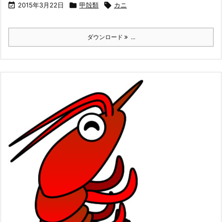

2015年3月22日

甲殻類

カニ
ダウンロード
...