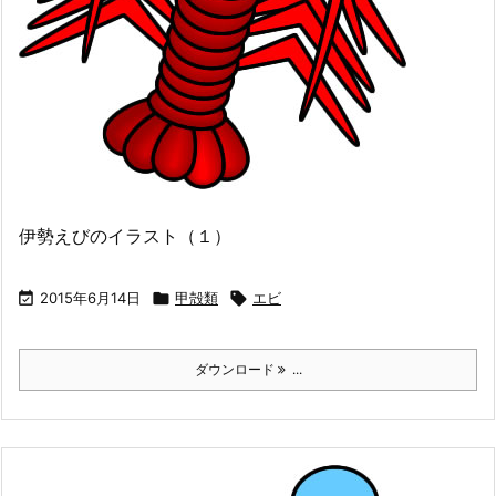
伊勢えびのイラスト（１）

2015年6月14日

甲殻類

エビ
ダウンロード
...