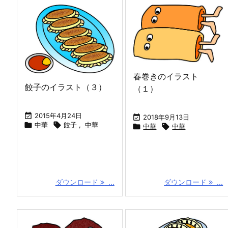
春巻きのイラスト
餃子のイラスト（３）
（１）

2015年4月24日

2018年9月13日

中華

餃子
,
中華

中華

中華
ダウンロード
...
ダウンロード
...