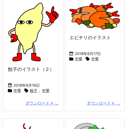
エビチリのイラスト

2018年9月17日

中華

中華
餃子のイラスト（２）

2018年9月16日

中華

餃子
,
中華
ダウンロード
...
ダウンロード
...