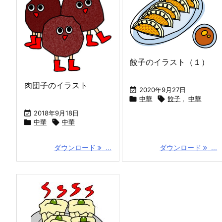
餃子のイラスト（１）
肉団子のイラスト

2020年9月27日

中華

餃子
,
中華

2018年9月18日

中華

中華
ダウンロード
...
ダウンロード
...