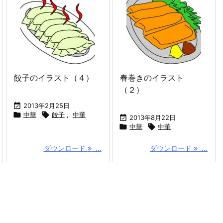
餃子のイラスト（４）
春巻きのイラスト
（２）

2013年2月25日

中華

餃子
,
中華

2013年8月22日

中華

中華
ダウンロード
...
ダウンロード
...