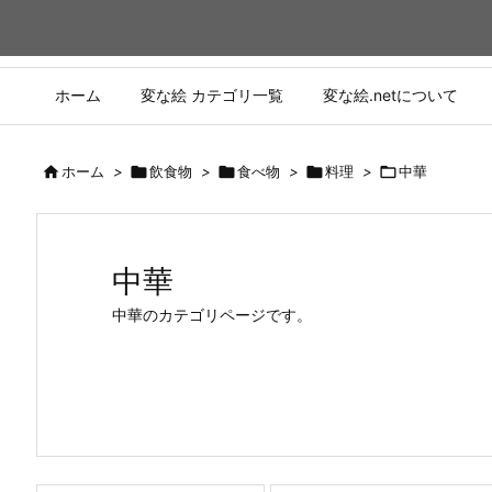
ホーム
変な絵 カテゴリ一覧
変な絵.netについて

ホーム
>

飲食物
>

食べ物
>

料理
>

中華
中華
中華のカテゴリページです。