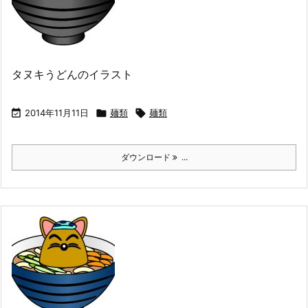
タヌキうどんのイラスト

2014年11月11日

麺類

麺類
ダウンロード
...