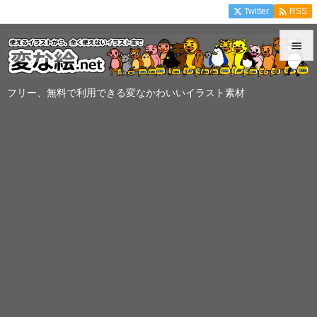

Twitter
RSS


メニュ
フリー、無料で利用できる変なかわいいイラスト素材

サイド

前へ

次へ

検索