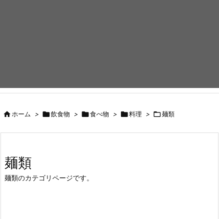

ホーム
>

飲食物
>

食べ物
>

料理
>

麺類
麺類
麺類のカテゴリページです。