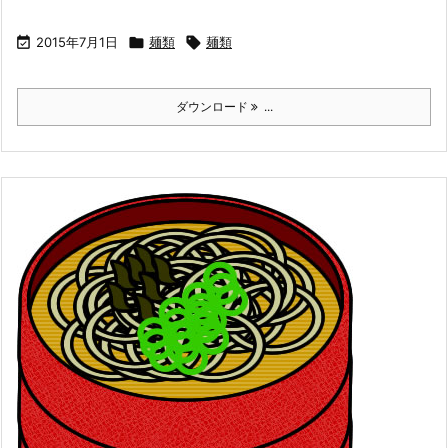

2015年7月1日

麺類

麺類
ダウンロード
...