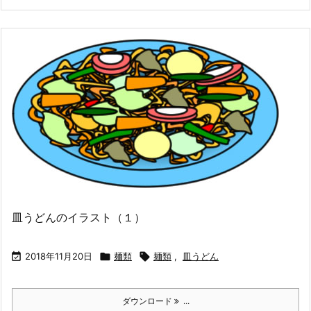
皿うどんのイラスト（１）

2018年11月20日

麺類

麺類
,
皿うどん
ダウンロード
...