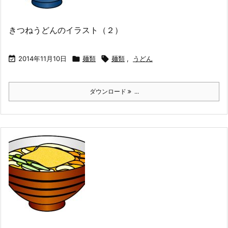
きつねうどんのイラスト（２）

2014年11月10日

麺類

麺類
,
うどん
ダウンロード
...