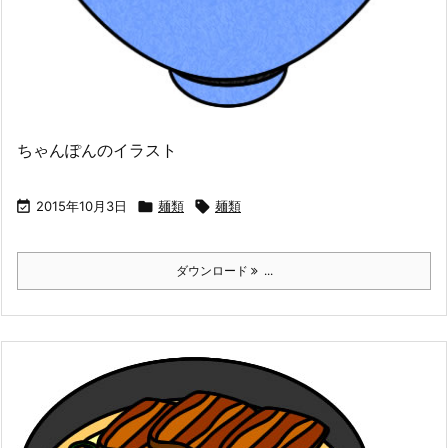
ちゃんぽんのイラスト

2015年10月3日

麺類

麺類
ダウンロード
...