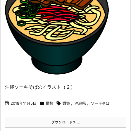
沖縄ソーキそばのイラスト（２）

2018年11月5日

麺類

麺類
,
沖縄県
,
ソーキそば
ダウンロード
...