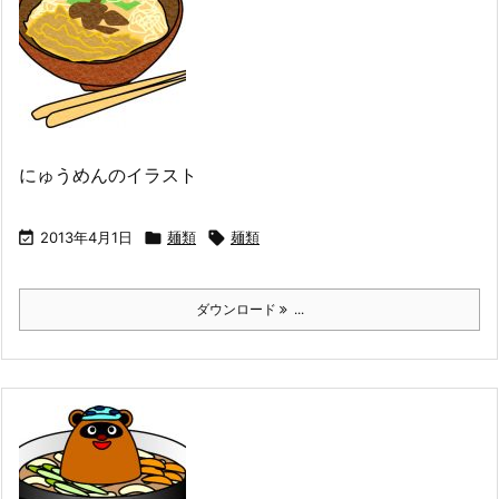
にゅうめんのイラスト

2013年4月1日

麺類

麺類
ダウンロード
...