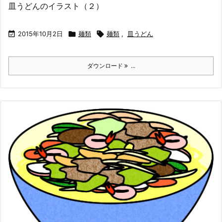
皿うどんのイラスト（２）

2015年10月2日

麺類

麺類
,
皿うどん
ダウンロード
...