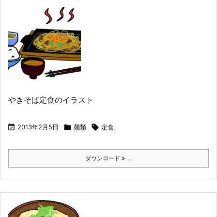
やきそば定食のイラスト

2013年2月5日

麺類

定食
ダウンロード
...