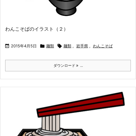
わんこそばのイラスト（２）

2015年4月5日

麺類

麺類
,
岩手県
,
わんこそば
ダウンロード
...