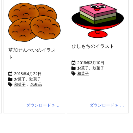
ひしもちのイラスト
草加せんべいのイラス
ト

2016年3月10日

お菓子、駄菓子

和菓子

2015年4月22日

お菓子、駄菓子

和菓子
,
名産品
ダウンロード
...
ダウンロード
...