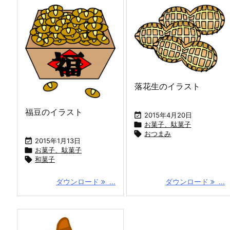
落花生のイラスト
福豆のイラスト

2015年4月20日

お菓子、駄菓子

おつまみ

2015年1月13日

お菓子、駄菓子

和菓子
ダウンロード
...
ダウンロード
...