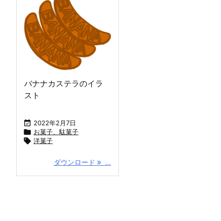
バナナカステラのイラ
スト

2022年2月7日

お菓子、駄菓子

洋菓子
ダウンロード
...