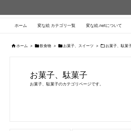
ホーム
変な絵 カテゴリ一覧
変な絵.netについて

ホーム
>

飲食物
>

お菓子、スイーツ
>

お菓子、駄菓
お菓子、駄菓子
お菓子、駄菓子のカテゴリページです。