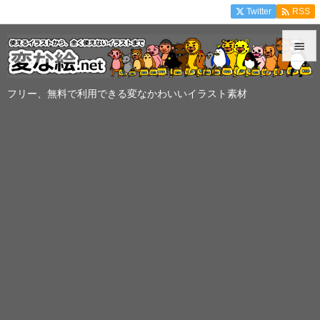

Twitter
RSS


メニュ
フリー、無料で利用できる変なかわいいイラスト素材

サイド

前へ

次へ

検索