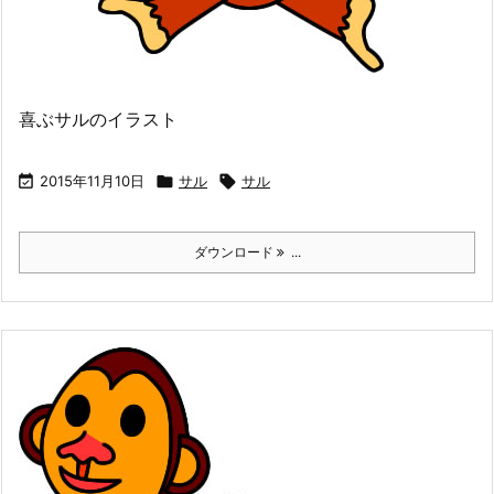
喜ぶサルのイラスト

2015年11月10日

サル

サル
ダウンロード
...