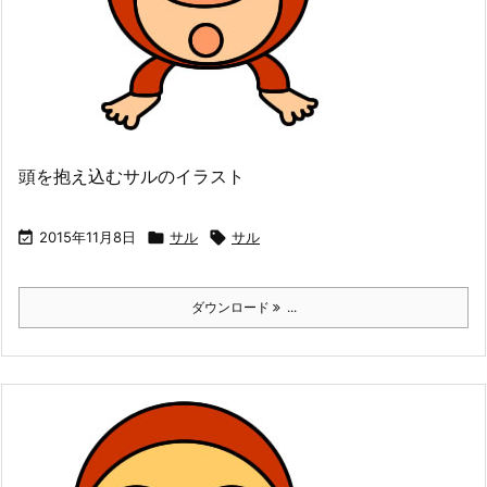
頭を抱え込むサルのイラスト

2015年11月8日

サル

サル
ダウンロード
...