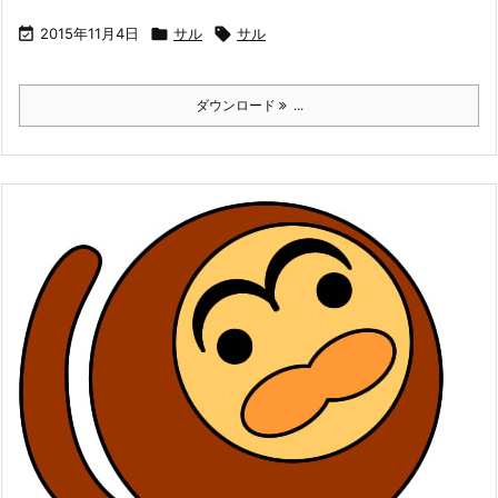

2015年11月4日

サル

サル
ダウンロード
...