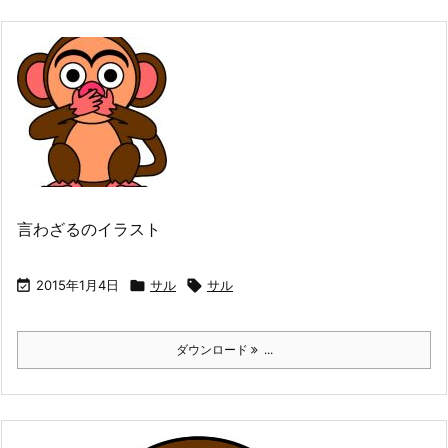
言わざるのイラスト

2015年1月4日

サル

サル
ダウンロード
...