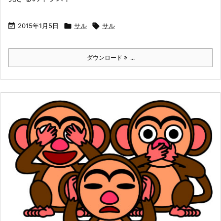

2015年1月5日

サル

サル
ダウンロード
...