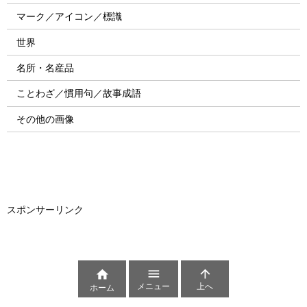
マーク／アイコン／標識
世界
名所・名産品
ことわざ／慣用句／故事成語
その他の画像
スポンサーリンク



メニュー
上へ
ホーム