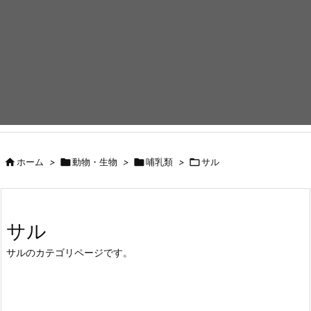

ホーム
>

動物・生物
>

哺乳類
>

サル
サル
サルのカテゴリページです。