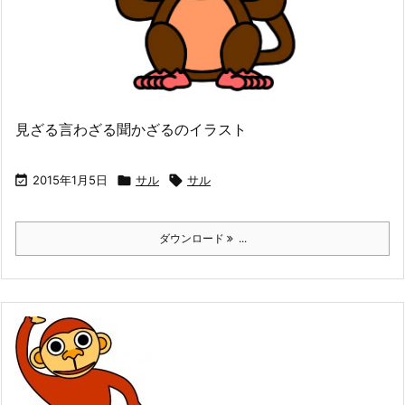
見ざる言わざる聞かざるのイラスト

2015年1月5日

サル

サル
ダウンロード
...