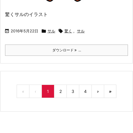
驚くサルのイラスト

2016年5月22日

サル

驚く
,
サル
ダウンロード
...
«
‹
1
2
3
4
›
»