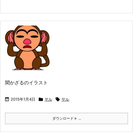
聞かざるのイラスト

2015年1月4日

サル

サル
ダウンロード
...