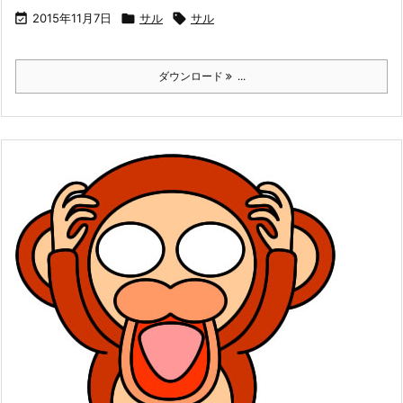

2015年11月7日

サル

サル
ダウンロード
...