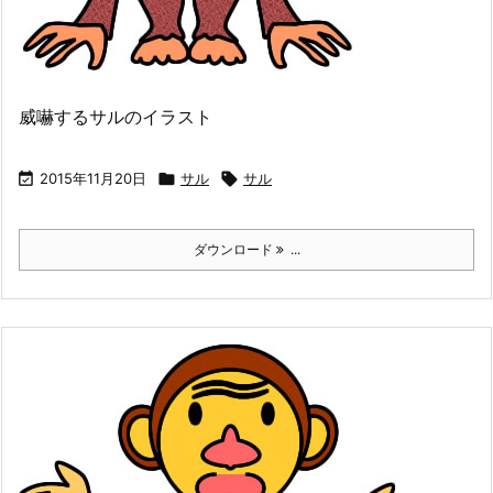
威嚇するサルのイラスト

2015年11月20日

サル

サル
ダウンロード
...