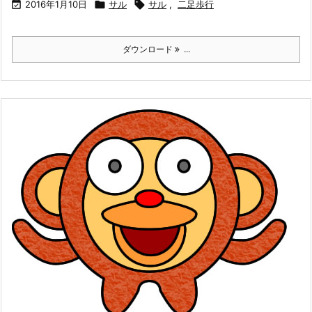

2016年1月10日

サル

サル
,
二足歩行
ダウンロード
...