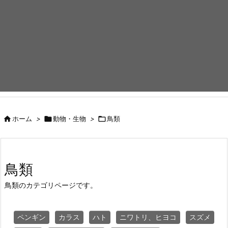

ホーム
>

動物・生物
>

鳥類
鳥類
鳥類のカテゴリページです。
ペンギン
カラス
ハト
ニワトリ、ヒヨコ
スズメ