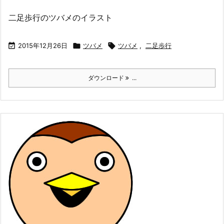
二足歩行のツバメのイラスト

2015年12月26日

ツバメ

ツバメ
,
二足歩行
ダウンロード
...