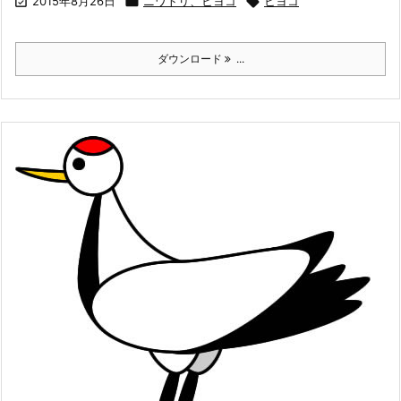

2015年8月26日

ニワトリ、ヒヨコ

ヒヨコ
ダウンロード
...