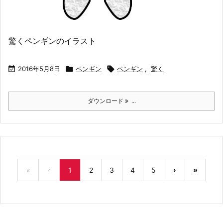
驚くペンギンのイラスト

2016年5月8日

ペンギン

ペンギン
,
驚く
ダウンロード
...
«
‹
1
2
3
4
5
›
»