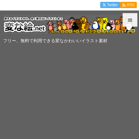

Twitter
RSS


メニュ
フリー、無料で利用できる変なかわいいイラスト素材

サイド

前へ

次へ

検索