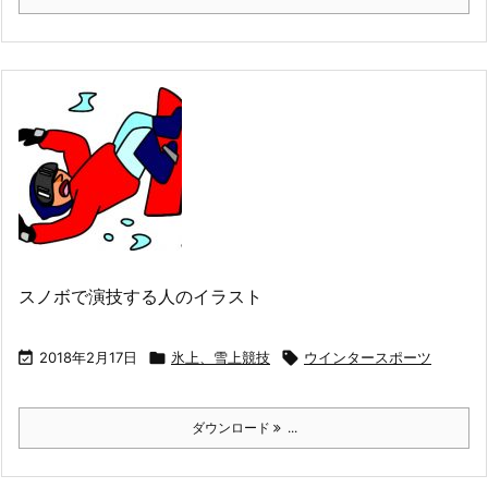
スノボで演技する人のイラスト

2018年2月17日

氷上、雪上競技

ウインタースポーツ
ダウンロード
...