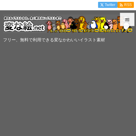

Twitter
RSS


メニュ
フリー、無料で利用できる変なかわいいイラスト素材

サイド

前へ

次へ

検索