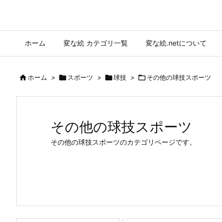
ホーム
変な絵 カテゴリ一覧
変な絵.netについて

ホーム
>

スポーツ
>

球技
>

その他の球技スポーツ
その他の球技スポーツ
その他の球技スポーツのカテゴリページです。