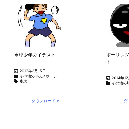
卓球少年のイラスト
ボーリン
ト

2013年3月15日

その他の球技スポーツ

2014年1

卓球

その他の
ダウンロード
...
ダ