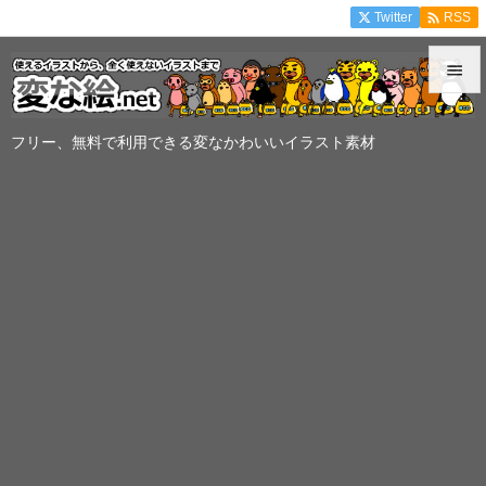

Twitter
RSS


メニュ
フリー、無料で利用できる変なかわいいイラスト素材

サイド

前へ

次へ

検索