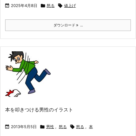

2025年4月8日

怒る

値上げ
ダウンロード
...
本を叩きつける男性のイラスト

2013年5月5日

男性
,
怒る

怒る
,
本