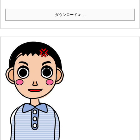
ダウンロード
...