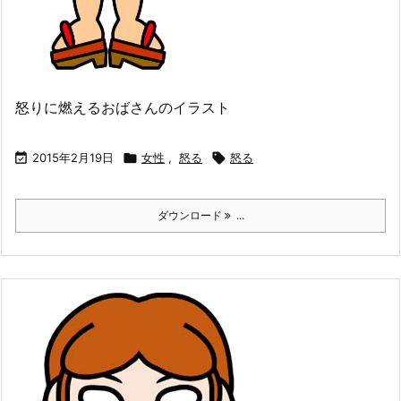
怒りに燃えるおばさんのイラスト

2015年2月19日

女性
,
怒る

怒る
ダウンロード
...