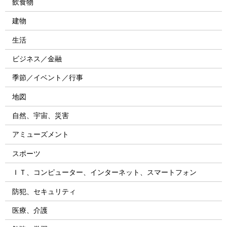
飲食物
建物
生活
ビジネス／金融
季節／イベント／行事
地図
自然、宇宙、災害
アミューズメント
スポーツ
ＩＴ、コンピューター、インターネット、スマートフォン
防犯、セキュリティ
医療、介護