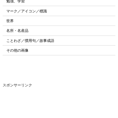
勉強、学習
マーク／アイコン／標識
世界
名所・名産品
ことわざ／慣用句／故事成語
その他の画像
スポンサーリンク