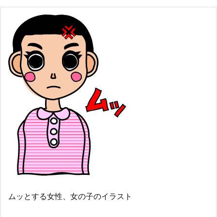
ムッとする女性、女の子のイラスト