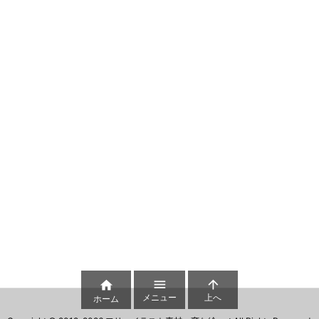



メニュー
上へ
ホーム