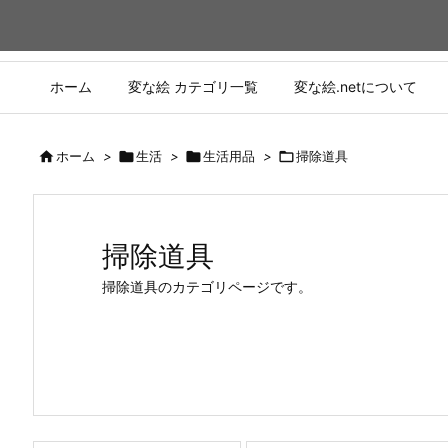
ホーム
変な絵 カテゴリ一覧
変な絵.netについて

ホーム
>

生活
>

生活用品
>

掃除道具
掃除道具
掃除道具のカテゴリページです。