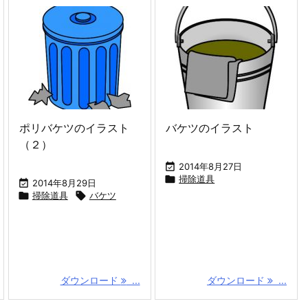
ポリバケツのイラスト
バケツのイラスト
（２）

2014年8月27日

掃除道具

2014年8月29日

掃除道具

バケツ
ダウンロード
...
ダウンロード
...