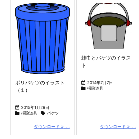
雑巾とバケツのイラス
ト
ポリバケツのイラスト

2014年7月7日

掃除道具
（１）

2015年1月29日

掃除道具

バケツ
ダウンロード
...
ダウンロード
...