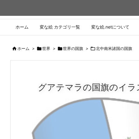
ホーム
変な絵 カテゴリ一覧
変な絵.netについて

ホーム
>

世界
>

世界の国旗
>

北中南米諸国の国旗
グアテマラの国旗のイラ