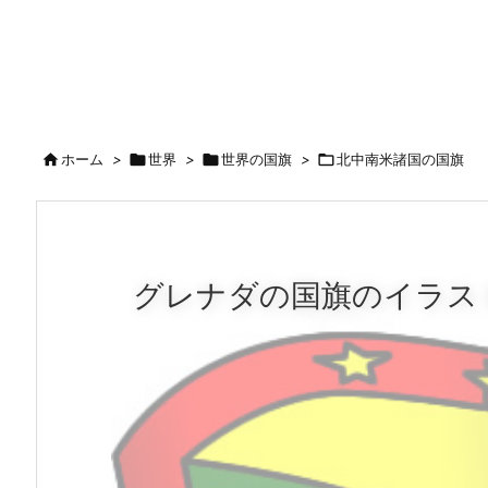

ホーム
>

世界
>

世界の国旗
>

北中南米諸国の国旗
グレナダの国旗のイラス