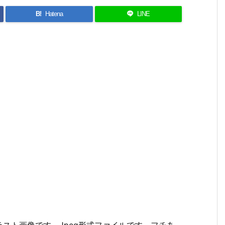
B!
Hatena
LINE