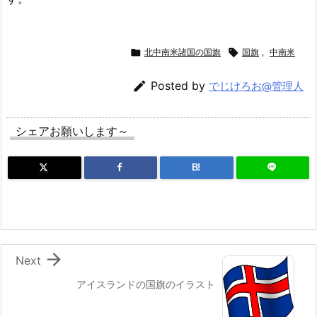

北中南米諸国の国旗

国旗
,
中南米

Posted by
でじけろお@管理人
シェアお願いします～
B!

Next
アイスランドの国旗のイラスト