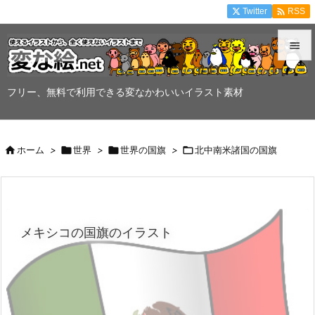

Twitter
RSS


メニュ
フリー、無料で利用できる変なかわいいイラスト素材

サイド


ホーム
>

世界
>

世界の国旗
>

北中南米諸国の国旗
前へ

次へ

メキシコの国旗のイラスト
検索