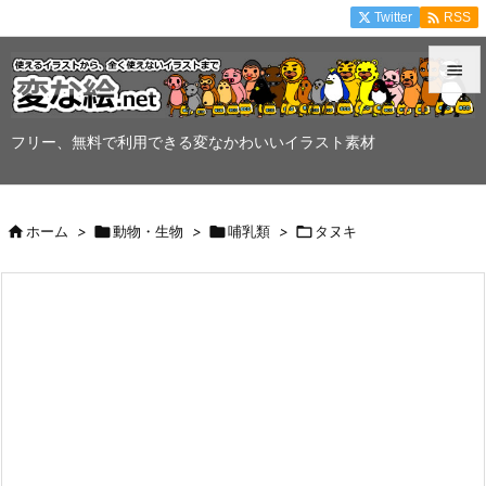

Twitter
RSS


メニュ
フリー、無料で利用できる変なかわいいイラスト素材

サイド


ホーム
>

動物・生物
>

哺乳類
>

タヌキ
前へ

次へ

検索