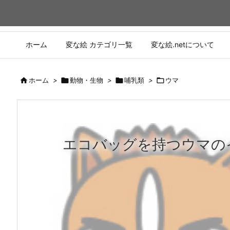
ホーム
変な絵 カテゴリ一覧
変な絵.netについて

ホーム
>

動物・生物
>

哺乳類
>

ウマ
エコバッグを持つウマの