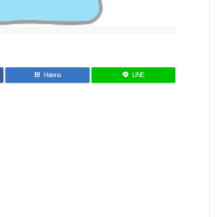
B!
Hatena
LINE