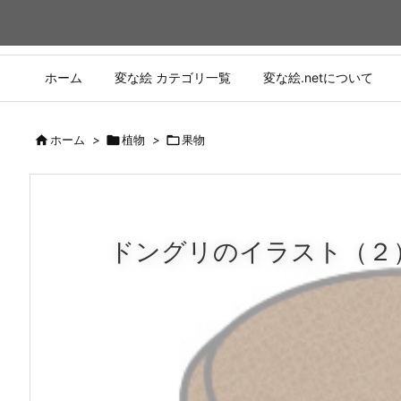
ホーム
変な絵 カテゴリ一覧
変な絵.netについて

ホーム
>

植物
>

果物
ドングリのイラスト（２