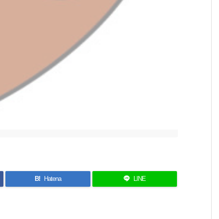
B!
Hatena
LINE