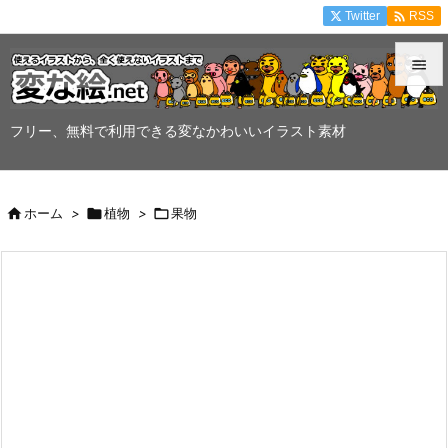

Twitter
RSS


メニュ
フリー、無料で利用できる変なかわいいイラスト素材

サイド


ホーム
>

植物
>

果物
前へ

次へ

検索