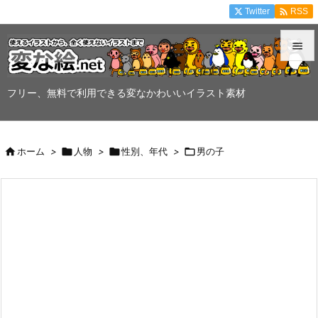

Twitter
RSS


メニュ
フリー、無料で利用できる変なかわいいイラスト素材

サイド


ホーム
>

人物
>

性別、年代
>

男の子
前へ

次へ

検索