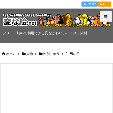

Twitter
RSS


メニュ
フリー、無料で利用できる変なかわいいイラスト素材

サイド


ホーム
>

人物
>

性別、年代
>

男の子
前へ

次へ

検索