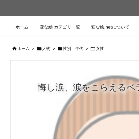
ホーム
変な絵 カテゴリ一覧
変な絵.netについて

ホーム
>

人物
>

性別、年代
>

女性
悔し涙、涙をこらえるベ