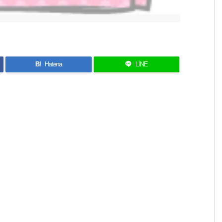
B!
Hatena
LINE