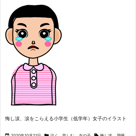
悔し涙、涙をこらえる小学生（低学年）女子のイラスト

2020年10月21日

泣く、悲しむ
,
女の子

悔し涙
,
我慢