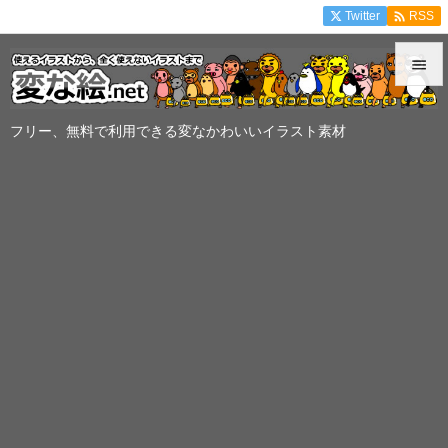

Twitter
RSS


メニュ
フリー、無料で利用できる変なかわいいイラスト素材

サイド

前へ

次へ

検索