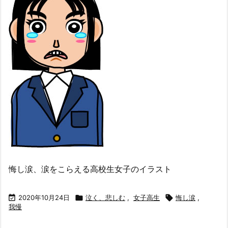
悔し涙、涙をこらえる高校生女子のイラスト

2020年10月24日

泣く、悲しむ
,
女子高生

悔し涙
,
我慢