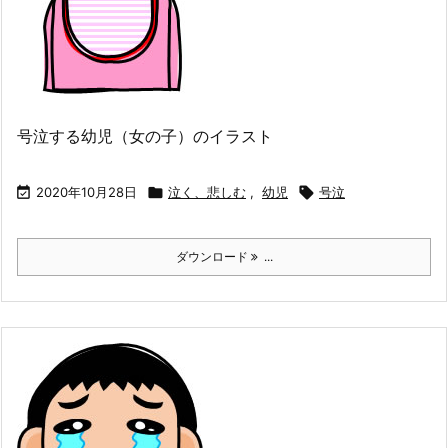
号泣する幼児（女の子）のイラスト

2020年10月28日

泣く、悲しむ
,
幼児

号泣
ダウンロード
...