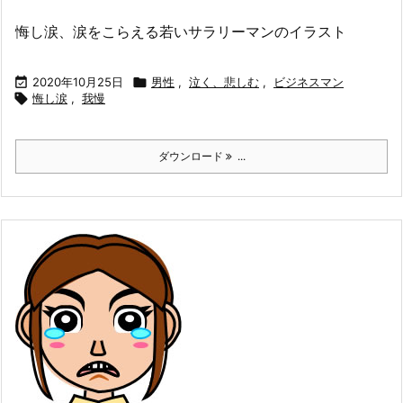
悔し涙、涙をこらえる若いサラリーマンのイラスト

2020年10月25日

男性
,
泣く、悲しむ
,
ビジネスマン

悔し涙
,
我慢
ダウンロード
...