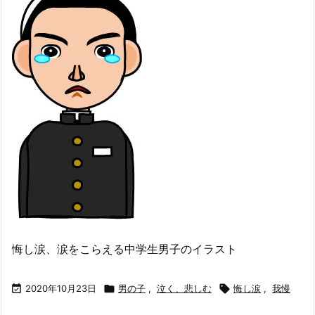
悔し涙、涙をこらえる中学生男子のイラスト

2020年10月23日

男の子
,
泣く、悲しむ

悔し涙
,
我慢