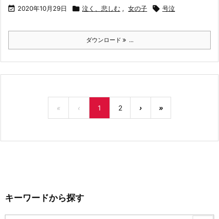

2020年10月29日

泣く、悲しむ
,
女の子

号泣
ダウンロード
...
«
‹
1
2
›
»
キーワードから探す