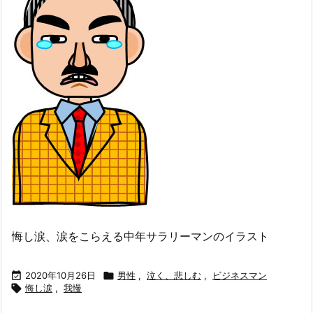
悔し涙、涙をこらえる中年サラリーマンのイラスト

2020年10月26日

男性
,
泣く、悲しむ
,
ビジネスマン

悔し涙
,
我慢