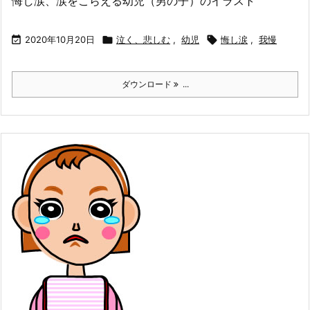
悔し涙、涙をこらえる幼児（男の子）のイラスト

2020年10月20日

泣く、悲しむ
,
幼児

悔し涙
,
我慢
ダウンロード
...