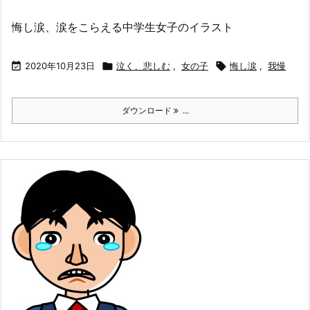
悔し涙、涙をこらえる中学生女子のイラスト

2020年10月23日

泣く、悲しむ
,
女の子

悔し涙
,
我慢
ダウンロード
...