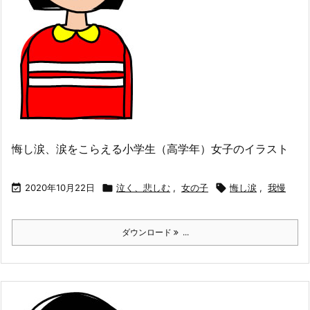
悔し涙、涙をこらえる小学生（高学年）女子のイラスト

2020年10月22日

泣く、悲しむ
,
女の子

悔し涙
,
我慢
ダウンロード
...