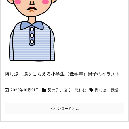
悔し涙、涙をこらえる小学生（低学年）男子のイラスト

2020年10月21日

男の子
,
泣く、悲しむ

悔し涙
,
我慢
ダウンロード
...