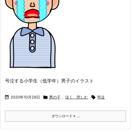
号泣する小学生（低学年）男子のイラスト

2020年10月29日

男の子
,
泣く、悲しむ

号泣
ダウンロード
...