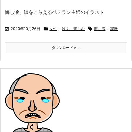
悔し涙、涙をこらえるベテラン主婦のイラスト

2020年10月26日

女性
,
泣く、悲しむ

悔し涙
,
我慢
ダウンロード
...