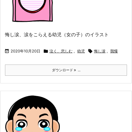
悔し涙、涙をこらえる幼児（女の子）のイラスト

2020年10月20日

泣く、悲しむ
,
幼児

悔し涙
,
我慢
ダウンロード
...