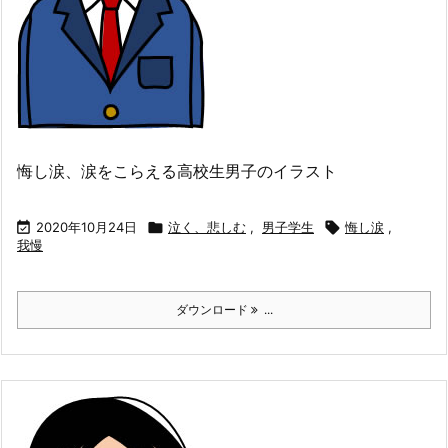
悔し涙、涙をこらえる高校生男子のイラスト

2020年10月24日

泣く、悲しむ
,
男子学生

悔し涙
,
我慢
ダウンロード
...