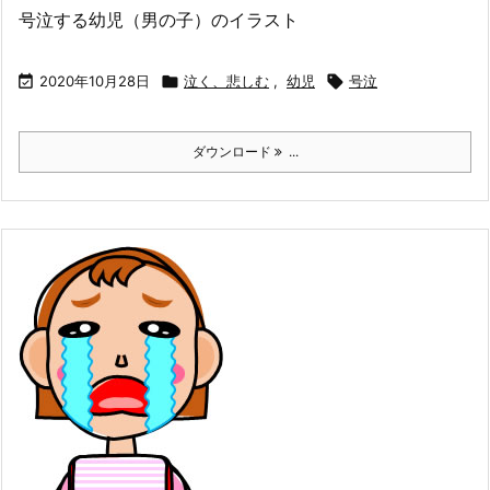
号泣する幼児（男の子）のイラスト

2020年10月28日

泣く、悲しむ
,
幼児

号泣
ダウンロード
...