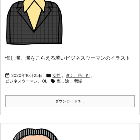
悔し涙、涙をこらえる若いビジネスウーマンのイラスト

2020年10月25日

女性
,
泣く、悲しむ
,
ビジネスウーマン、OL

悔し涙
,
我慢
ダウンロード
...