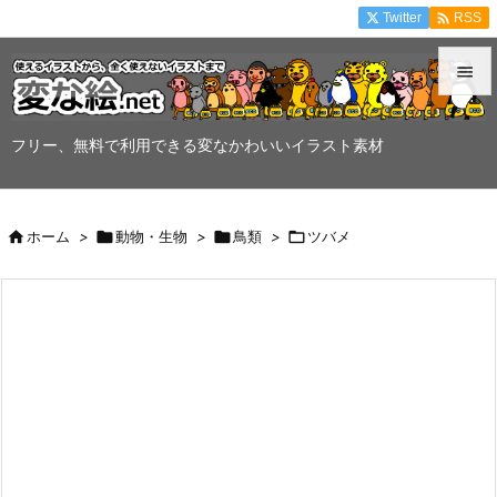

Twitter
RSS


メニュ
フリー、無料で利用できる変なかわいいイラスト素材

サイド


ホーム
>

動物・生物
>

鳥類
>

ツバメ
前へ

次へ

検索