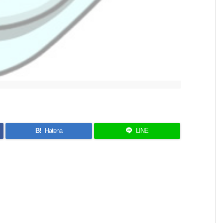
B!
Hatena
LINE