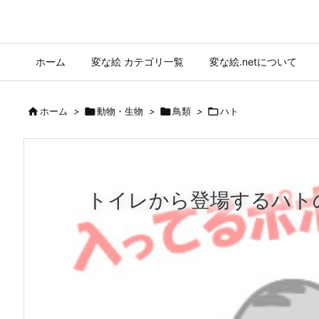
ホーム
変な絵 カテゴリ一覧
変な絵.netについて

ホーム
>

動物・生物
>

鳥類
>

ハト
トイレから登場するハト