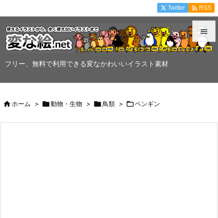

Twitter
RSS


メニュ
フリー、無料で利用できる変なかわいいイラスト素材

サイド


ホーム
>

動物・生物
>

鳥類
>

ペンギン
前へ

次へ

検索