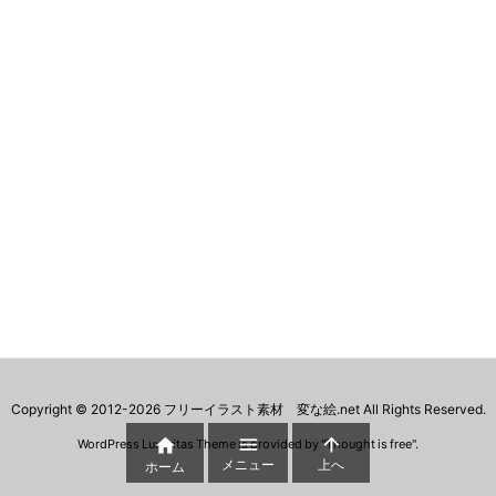
Copyright ©
2012
-2026
フリーイラスト素材 変な絵.net
All Rights Reserved.



WordPress Luxeritas Theme is provided by "
Thought is free
".
メニュー
上へ
ホーム