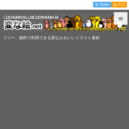

Twitter
RSS


メニュ
フリー、無料で利用できる変なかわいいイラスト素材

サイド

前へ

次へ

検索