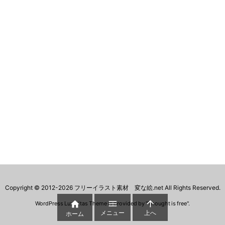
Copyright ©
2012
-2026
フリーイラスト素材 変な絵.net
All Rights Reserved.



WordPress Luxeritas Theme is provided by "
Thought is free
".
メニュー
上へ
ホーム