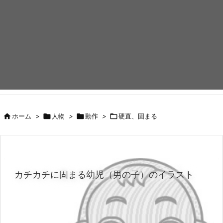

ホーム
>

人物
>

動作
>

硬直、固まる
カチカチに固まる幼児（男の子）のイラスト