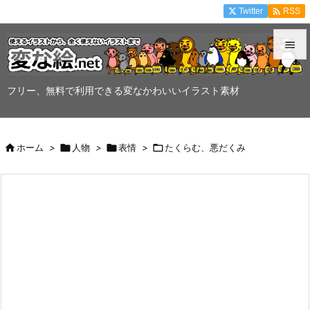

Twitter
RSS


メニュ
フリー、無料で利用できる変なかわいいイラスト素材

サイド


ホーム
>

人物
>

表情
>

たくらむ、悪だくみ
前へ

次へ

検索