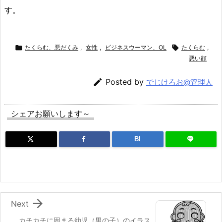
す。

たくらむ、悪だくみ
,
女性
,
ビジネスウーマン、OL

たくらむ
,
悪い顔

Posted by
でじけろお@管理人
シェアお願いします～
B!

Next
カチカチに固まる幼児（男の子）のイラス