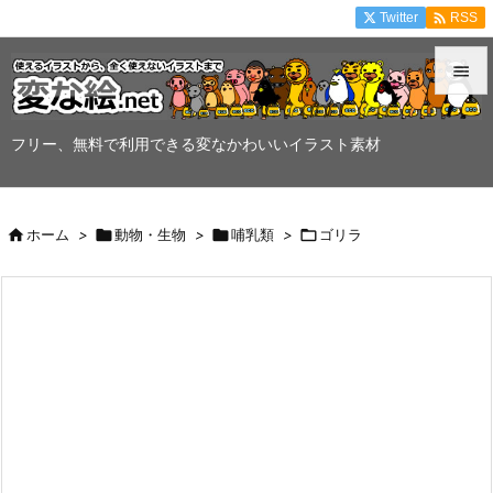

Twitter
RSS


メニュ
フリー、無料で利用できる変なかわいいイラスト素材

サイド


ホーム
>

動物・生物
>

哺乳類
>

ゴリラ
前へ

次へ

検索