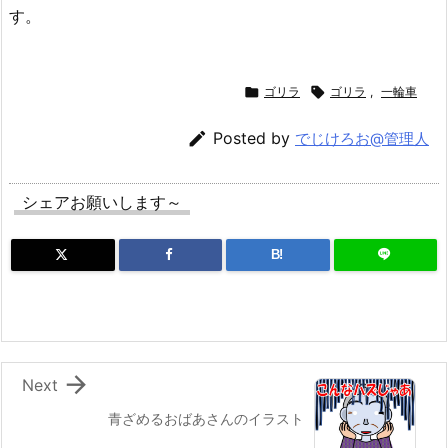
す。

ゴリラ

ゴリラ
,
一輪車

Posted by
でじけろお@管理人
シェアお願いします～
B!

Next
青ざめるおばあさんのイラスト