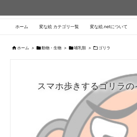
ホーム
変な絵 カテゴリ一覧
変な絵.netについて

ホーム
>

動物・生物
>

哺乳類
>

ゴリラ
スマホ歩きするゴリラの