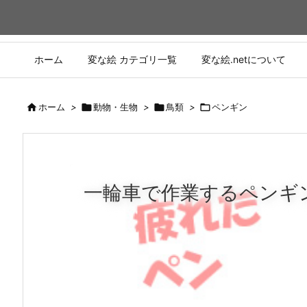
ホーム
変な絵 カテゴリ一覧
変な絵.netについて

ホーム
>

動物・生物
>

鳥類
>

ペンギン
一輪車で作業するペンギ