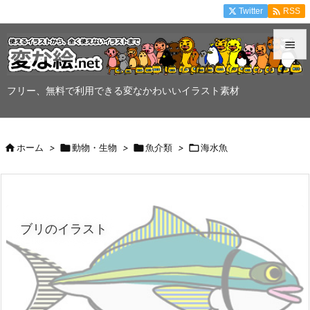

Twitter
RSS


メニュ
フリー、無料で利用できる変なかわいいイラスト素材

サイド


ホーム
>

動物・生物
>

魚介類
>

海水魚
前へ

次へ

ブリのイラスト
検索