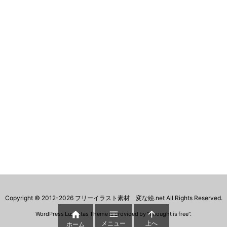
Copyright ©
2012
-2026
フリーイラスト素材 変な絵.net
All Rights Reserved.



WordPress Luxeritas Theme is provided by "
Thought is free
".
メニュー
上へ
ホーム