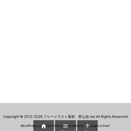
Copyright ©
2012
-2026
フリーイラスト素材 変な絵.net
All Rights Reserved.



WordPress Luxeritas Theme is provided by "
Thought is free
".
メニュー
上へ