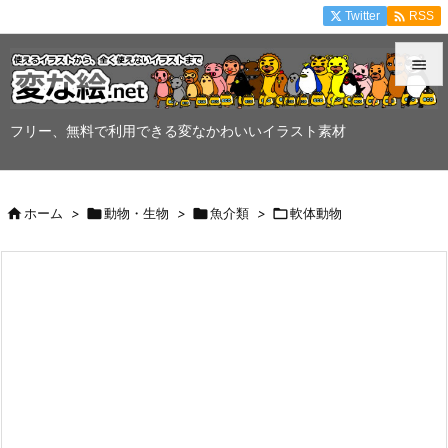

Twitter
RSS


メニュ
フリー、無料で利用できる変なかわいいイラスト素材

サイド


ホーム
>

動物・生物
>

魚介類
>

軟体動物
前へ

次へ

検索