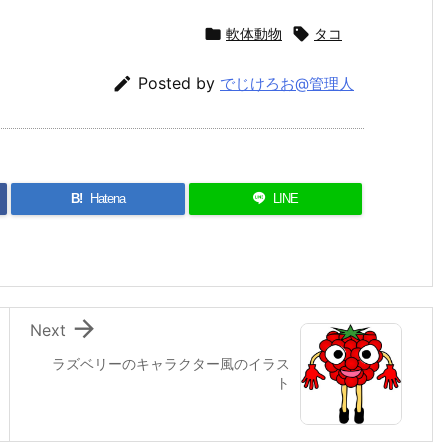

軟体動物

タコ

Posted by
でじけろお@管理人
B!
Hatena
LINE

Next
ラズベリーのキャラクター風のイラス
ト