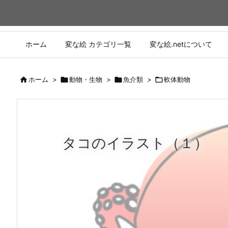
ホーム
変な絵 カテゴリ一覧
変な絵.netについて

ホーム
>

動物・生物
>

魚介類
>

軟体動物
タコのイラスト（１）