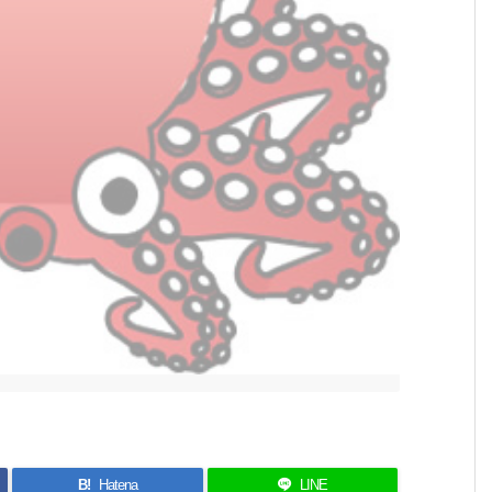
B!
Hatena
LINE