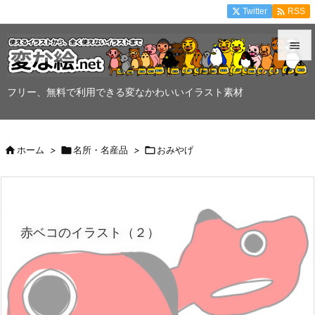

Twitter
RSS


メニュ
フリー、無料で利用できる変なかわいいイラスト素材

サイド


ホーム
>

名所・名産品
>

おみやげ
前へ

次へ

赤ベコのイラスト（２）
検索