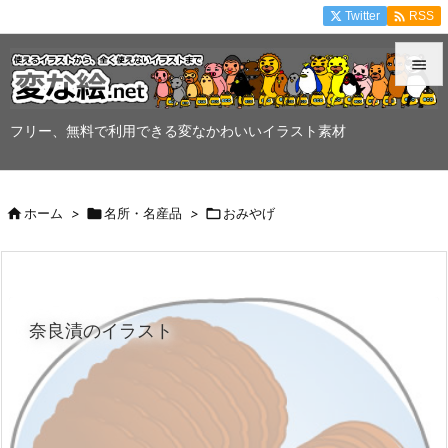

Twitter
RSS


メニュ
フリー、無料で利用できる変なかわいいイラスト素材

サイド


ホーム
>

名所・名産品
>

おみやげ
前へ

次へ

奈良漬のイラスト
検索