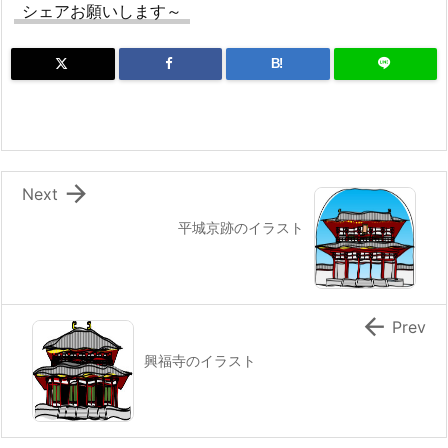
シェアお願いします～
B!

Next
平城京跡のイラスト

Prev
興福寺のイラスト