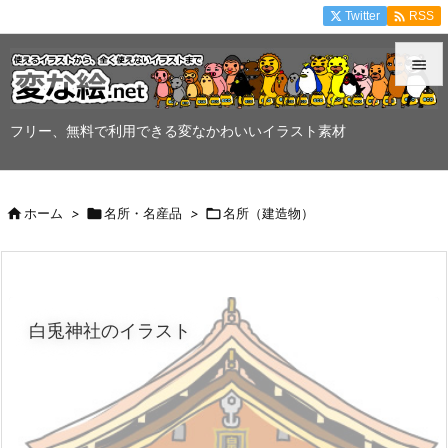

Twitter
RSS


メニュ
フリー、無料で利用できる変なかわいいイラスト素材

サイド


ホーム
>

名所・名産品
>

名所（建造物）
前へ

次へ

白兎神社のイラスト
検索