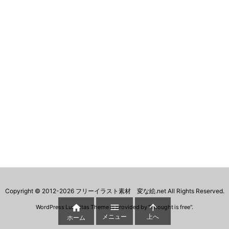
Copyright ©
2012
-2026
フリーイラスト素材 変な絵.net
All Rights Reserved.



WordPress Luxeritas Theme is provided by "
Thought is free
".
メニュー
上へ
ホーム