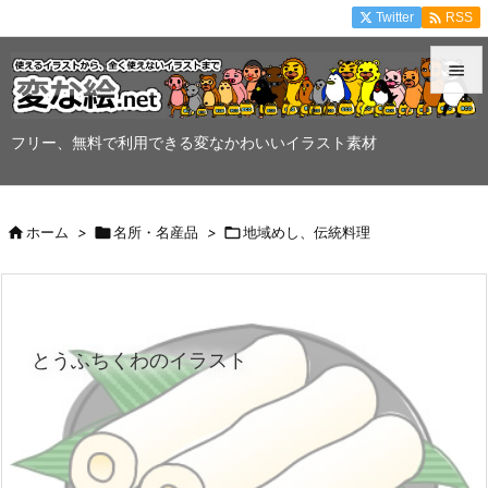

Twitter
RSS


メニュ
フリー、無料で利用できる変なかわいいイラスト素材

サイド


ホーム
>

名所・名産品
>

地域めし、伝統料理
前へ

次へ

とうふちくわのイラスト
検索