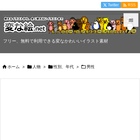

Twitter
RSS


メニュ
フリー、無料で利用できる変なかわいいイラスト素材

サイド


ホーム
>

人物
>

性別、年代
>

男性
前へ

次へ

検索