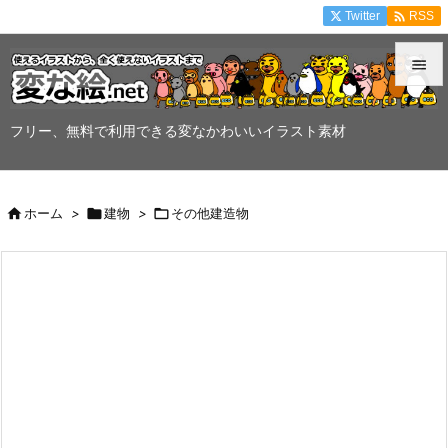

Twitter
RSS


メニュ
フリー、無料で利用できる変なかわいいイラスト素材

サイド


ホーム
>

建物
>

その他建造物
前へ

次へ

検索