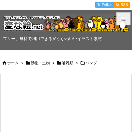

Twitter
RSS


メニュ
フリー、無料で利用できる変なかわいいイラスト素材

サイド


ホーム
>

動物・生物
>

哺乳類
>

パンダ
前へ

次へ

検索