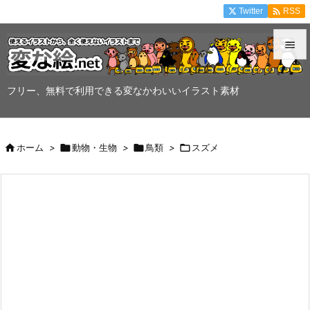

Twitter
RSS


メニュ
フリー、無料で利用できる変なかわいいイラスト素材

サイド


ホーム
>

動物・生物
>

鳥類
>

スズメ
前へ

次へ

検索