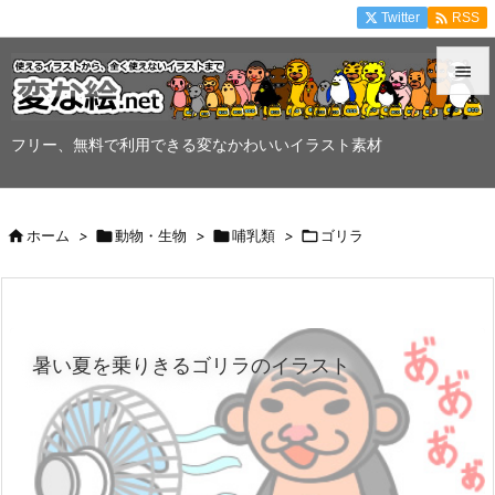

Twitter
RSS


メニュ
フリー、無料で利用できる変なかわいいイラスト素材

サイド


ホーム
>

動物・生物
>

哺乳類
>

ゴリラ
前へ

次へ

暑い夏を乗りきるゴリラのイラスト
検索