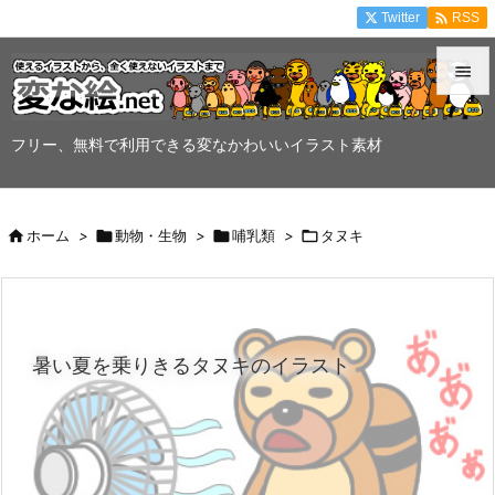

Twitter
RSS


メニュ
フリー、無料で利用できる変なかわいいイラスト素材

サイド


ホーム
>

動物・生物
>

哺乳類
>

タヌキ
前へ

次へ

暑い夏を乗りきるタヌキのイラスト
検索