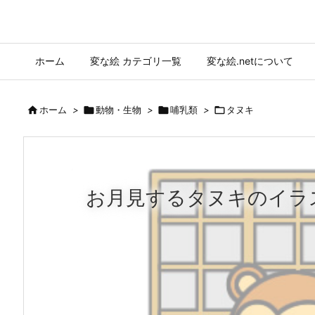
ホーム
変な絵 カテゴリ一覧
変な絵.netについて

ホーム
>

動物・生物
>

哺乳類
>

タヌキ
お月見するタヌキのイラ