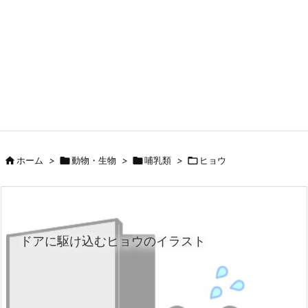

ホーム
>

動物・生物
>

哺乳類
>

ヒョウ
ドアに駆け込むヒョウのイラスト