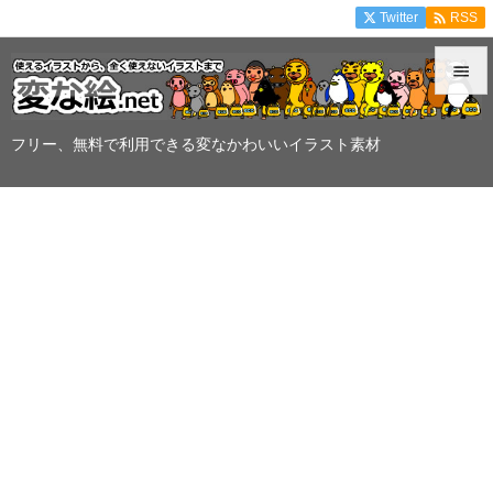

Twitter
RSS


メニュ
フリー、無料で利用できる変なかわいいイラスト素材

サイド

前へ

次へ

検索