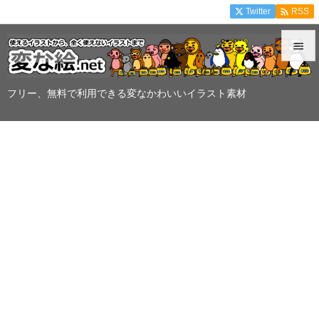

Twitter
RSS


メニュ
フリー、無料で利用できる変なかわいいイラスト素材

サイド

前へ

次へ

検索