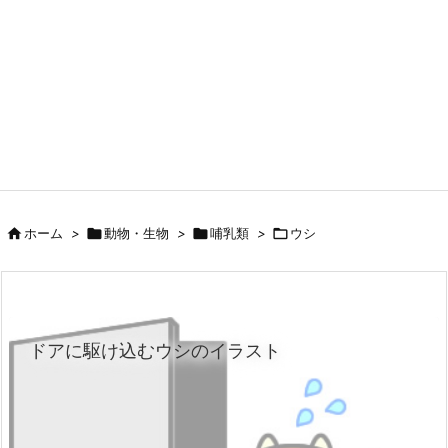

ホーム
>

動物・生物
>

哺乳類
>

ウシ
ドアに駆け込むウシのイラスト